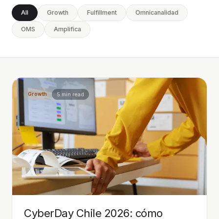
All
Growth
Fulfillment
Omnicanalidad
OMS
Amplifica
5 min
read
Growth
CyberDay Chile 2026: cómo